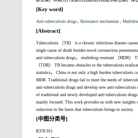
[Key word]
Anti⁃tuberculosis drugs
;
Resistance mechanism
;
Multidru
[Abstract]
Tuberculosis （TB） is a chronic infectious disease caus
single cause of death besides novel coronavirus pneumonia.
anti⁃tuberculosis drugs， multidrug⁃resistant （MDR） TB
（TDR） TB became obstacles to the tuberculosis eradicat
statistics， China is not only a high burden tuberculosis c
MDR. Traditional drugs fail to meet the needs of tuberculo
anti⁃tuberculosis drugs and develop new anti⁃tuberculosi
of traditional and newly developed anti⁃tuberculosis drug
mainly focused. This work provides us with new insights 
reduction in the harm that tuberculosis brings to society.
[中图分类号]
R378.911