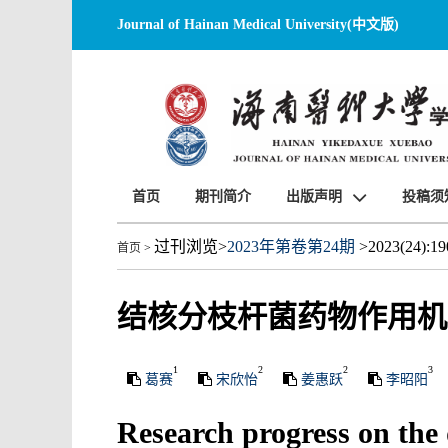
Journal of Hainan Medical University(中文版)
首页
期刊简介
出版声明
投稿须
过刊浏览
>
2023年第卷第24期
>2023(24):19
首页
>
结核分枝杆菌药物作用机
1
2
2
3
葛赛
宋欣怡
姜惠跃
李昭阳
Research progress on the