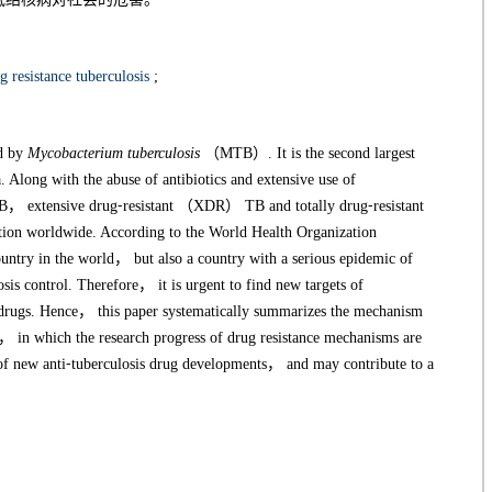
g resistance tuberculosis
;
ed by
Mycobacterium tuberculosis
（MTB）. It is the second largest
 Along with the abuse of antibiotics and extensive use of
， extensive drug⁃resistant （XDR） TB and totally drug⁃resistant
ion worldwide. According to the World Health Organization
ountry in the world， but also a country with a serious epidemic of
sis control. Therefore， it is urgent to find new targets of
s drugs. Hence， this paper systematically summarizes the mechanism
s， in which the research progress of drug resistance mechanisms are
of new anti⁃tuberculosis drug developments， and may contribute to a