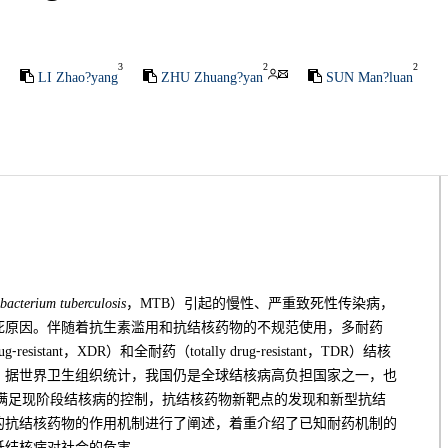
3
2
2
LI Zhao?yang
ZHU Zhuang?yan
SUN Man?luan
acterium tuberculosis
，MTB）引起的慢性、严重致死性传染病，
死原因。伴随着抗生素滥用和抗结核药物的不规范使用，多耐药
rug⁃resistant，XDR）和全耐药（totally drug⁃resistant，TDR）结核
。据世界卫生组织统计，我国仍是全球结核病高负担国家之一，也
满足现阶段结核病的控制，抗结核药物新靶点的发现和新型抗结
的抗结核药物的作用机制进行了阐述，着重介绍了已知耐药机制的
低结核病对社会的危害。