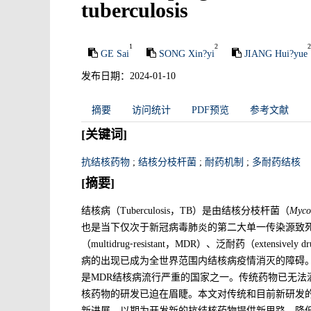
tuberculosis
1
2
2
GE Sai
SONG Xin?yi
JIANG Hui?yue
发布日期：2024-01-10
摘要
访问统计
PDF预览
参考文献
[关键词]
抗结核药物
;
结核分枝杆菌
;
耐药机制
;
多耐药结核
[摘要]
结核病（Tuberculosis，TB）是由结核分枝杆菌（
Mycob
也是当下仅次于新冠病毒肺炎的第二大单一传染源致
（multidrug⁃resistant，MDR）、泛耐药（extensively d
病的出现已成为全世界范围内结核病疫情消灭的障碍
是MDR结核病流行严重的国家之一。传统药物已无法
核药物的研发已迫在眉睫。本文对传统和目前新研发
新进展，以期为开发新的抗结核药物提供新思路，降