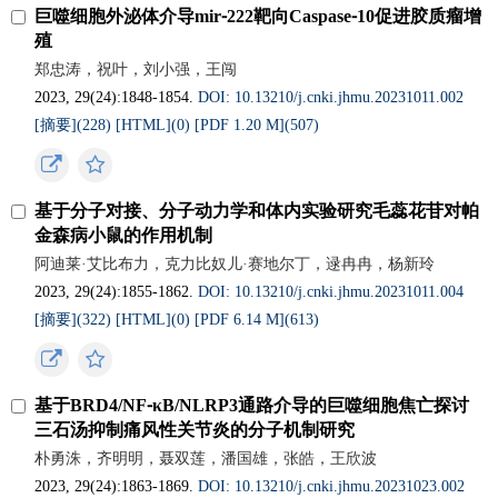
巨噬细胞外泌体介导mir⁃222靶向Caspase⁃10促进胶质瘤增
殖
郑忠涛，祝叶，刘小强，王闯
2023, 29(24):1848-1854.
DOI: 10.13210/j.cnki.jhmu.20231011.002
[摘要](
228
)
[HTML](
0
)
[PDF 1.20 M](
507
)
基于分子对接、分子动力学和体内实验研究毛蕊花苷对帕
金森病小鼠的作用机制
阿迪莱·艾比布力，克力比奴儿·赛地尔丁，逯冉冉，杨新玲
2023, 29(24):1855-1862.
DOI: 10.13210/j.cnki.jhmu.20231011.004
[摘要](
322
)
[HTML](
0
)
[PDF 6.14 M](
613
)
基于BRD4/NF⁃κB/NLRP3通路介导的巨噬细胞焦亡探讨
三石汤抑制痛风性关节炎的分子机制研究
朴勇洙，齐明明，聂双莲，潘国雄，张皓，王欣波
2023, 29(24):1863-1869.
DOI: 10.13210/j.cnki.jhmu.20231023.002