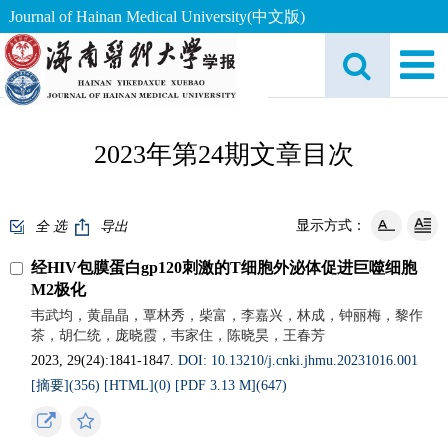
Journal of Hainan Medical University(中文版)
2023年第24期文章目次
显示方式：
全 选
导出
经HIV包膜蛋白gp120刺激的T细胞外泌体促进巨噬细胞
M2极化
韦武均，黄晶晶，覃林秀，柴富，李嘉兴，林成，钟丽梅，黎作
茶，胡仁统，庞晓霞，韦家住，陈晓昊，王春芳
2023, 29(24):1841-1847.
DOI: 10.13210/j.cnki.jhmu.20231016.001
[摘要](
356
)
[HTML](
0
)
[PDF 3.13 M](
647
)