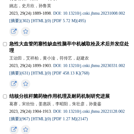
姚志，史月欣，孙鲁英
2023, 29(24):1889-1898.
DOI: 10.13210/j.cnki.jhmu.20231008.002
[摘要](
302
)
[HTML](
0
)
[PDF 5.72 M](
495
)
急性大血管闭塞性缺血性脑卒中机械取栓及术后并发症处
理
王诒田，艾祥柏，黄小淦，符传艺，赵建农
2023, 29(24):1899-1903.
DOI: 10.13210/j.cnki.jhmu.20230331.002
[摘要](
631
)
[HTML](
0
)
[PDF 458.13 K](
768
)
结核分枝杆菌药物作用机理及耐药机制研究进展
葛赛，宋欣怡，姜惠跃，李昭阳，朱壮彦，孙曼銮
2023, 29(24):1904-1913.
DOI: 10.13210/j.cnki.jhmu.20221128.002
[摘要](
967
)
[HTML](
0
)
[PDF 1.27 M](
2147
)