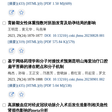
[摘要](
433
)
[HTML](
0
)
[PDF 1.50 M](
609
)
育龄期女性体重指数对胚胎发育及助孕结局的影响
王明昆，黄元华，马燕琳
2023, 29(24):1870-1877.
DOI: 10.13210/j.cnki.jhmu.20230828.001
[摘要](
319
)
[HTML](
0
)
[PDF 575.84 K](
579
)
基于网络药理学和分子对接技术预测昆明山海棠治疗口腔
扁平苔藓的潜在靶点和分子机制
梅杰，孙瑜，王正安，邝惠芳，曾晓妹，蔡红宣，符起亚，罗文
2023, 29(24):1878-1888.
DOI: 10.13210/j.cnki.jhmu.20230901.002
[摘要](
435
)
[HTML](
0
)
[PDF 5.04 M](
538
)
高尿酸血症对经皮冠状动脉介入术后发生造影剂相关急性
肾损伤影响的meta分析