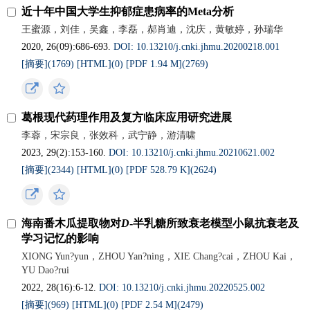
近十年中国大学生抑郁症患病率的Meta分析
王蜜源，刘佳，吴鑫，李磊，郝肖迪，沈庆，黄敏婷，孙瑞华
2020, 26(09):686-693.
DOI: 10.13210/j.cnki.jhmu.20200218.001
[摘要](1769)
[HTML](0)
[PDF 1.94 M](2769)
葛根现代药理作用及复方临床应用研究进展
李蓉，宋宗良，张效科，武宁静，游清啸
2023, 29(2):153-160.
DOI: 10.13210/j.cnki.jhmu.20210621.002
[摘要](2344)
[HTML](0)
[PDF 528.79 K](2624)
海南番木瓜提取物对
D
‑半乳糖所致衰老模型小鼠抗衰老及
学习记忆的影响
XIONG Yun?yun，ZHOU Yan?ning，XIE Chang?cai，ZHOU Kai，
YU Dao?rui
2022, 28(16):6-12.
DOI: 10.13210/j.cnki.jhmu.20220525.002
[摘要](969)
[HTML](0)
[PDF 2.54 M](2479)