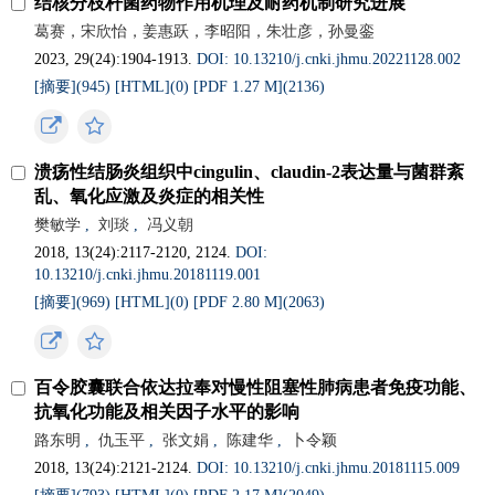
结核分枝杆菌药物作用机理及耐药机制研究进展
葛赛，宋欣怡，姜惠跃，李昭阳，朱壮彦，孙曼銮
2023, 29(24):1904-1913.
DOI: 10.13210/j.cnki.jhmu.20221128.002
[摘要](945)
[HTML](0)
[PDF 1.27 M](2136)
溃疡性结肠炎组织中cingulin、claudin-2表达量与菌群紊
乱、氧化应激及炎症的相关性
樊敏学
,
刘琰
,
冯义朝
2018, 13(24):2117-2120, 2124.
DOI:
10.13210/j.cnki.jhmu.20181119.001
[摘要](969)
[HTML](0)
[PDF 2.80 M](2063)
百令胶囊联合依达拉奉对慢性阻塞性肺病患者免疫功能、
抗氧化功能及相关因子水平的影响
路东明
,
仇玉平
,
张文娟
,
陈建华
,
卜令颖
2018, 13(24):2121-2124.
DOI: 10.13210/j.cnki.jhmu.20181115.009