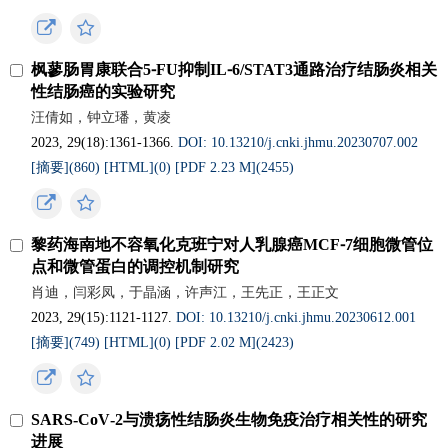
枫蓼肠胃康联合5⁃FU抑制IL⁃6/STAT3通路治疗结肠炎相关
性结肠癌的实验研究
汪倩如，钟立璠，黄凌
2023, 29(18):1361-1366.
DOI: 10.13210/j.cnki.jhmu.20230707.002
[摘要](860)
[HTML](0)
[PDF 2.23 M](2455)
黎药海南地不容氧化克班宁对人乳腺癌MCF⁃7细胞微管位
点和微管蛋白的调控机制研究
肖迪，闫彩凤，于晶涵，许声江，王先正，王正文
2023, 29(15):1121-1127.
DOI: 10.13210/j.cnki.jhmu.20230612.001
[摘要](749)
[HTML](0)
[PDF 2.02 M](2423)
SARS‑CoV‑2与溃疡性结肠炎生物免疫治疗相关性的研究
进展