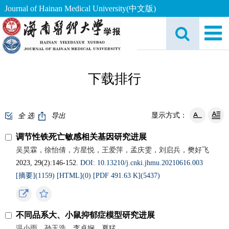
Journal of Hainan Medical University(中文版)
下载排行
显示方式：
全 选
导出
调节性铁死亡敏感相关基因研究进展
吴昊霖，徐怡倩，方星悦，王爱萍，孟庆雯，刘启兵，樊好飞
2023, 29(2):146-152.
DOI: 10.13210/j.cnki.jhmu.20210616.003
[摘要](1159)
[HTML](0)
[PDF 491.63 K](5437)
不同品系大、小鼠抑郁症模型研究进展
温小雨，孙玉浩，李卓娴，夏猛