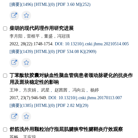
[摘要](1496)
[HTML](0)
[PDF 3.60 M](252)
柴胡的现代药理作用研究进展
李月阳，雷根平，董盛，冯冠强
2022, 28(22):1748-1754.
DOI: 10.13210/j.cnki.jhmu.20210514.005
[摘要](1439)
[HTML](0)
[PDF 534.08 K](2909)
丁苯酞软胶囊对缺血性脑血管病患者颈动脉硬化的抗炎作
用及斑块稳定性的影响
王珅
,
方庆娟
,
武星
,
赵茜茜
,
冯向云
,
杨婷
2017, 23(7):946-949.
DOI: 10.13210/j.cnki.jhmu.20170113.007
[摘要](1385)
[HTML](0)
[PDF 2.82 M](29)
舒筋洗外用颗粒治疗指屈肌腱狭窄性腱鞘炎疗效观察
苏畅
,
王应琼