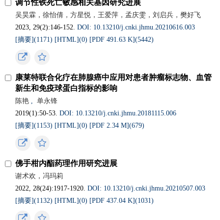
调节性铁死亡敏感相关基因研究进展
吴昊霖，徐怡倩，方星悦，王爱萍，孟庆雯，刘启兵，樊好飞
2023, 29(2):146-152.
DOI: 10.13210/j.cnki.jhmu.20210616.003
[摘要](1171)
[HTML](0)
[PDF 491.63 K](5442)
康莱特联合化疗在肺腺癌中应用对患者肿瘤标志物、血管
新生和免疫球蛋白指标的影响
陈艳
,
单永锋
2019(1):50-53.
DOI: 10.13210/j.cnki.jhmu.20181115.006
[摘要](1153)
[HTML](0)
[PDF 2.34 M](679)
佛手柑内酯药理作用研究进展
谢术欢，冯玛莉
2022, 28(24):1917-1920.
DOI: 10.13210/j.cnki.jhmu.20210507.003
[摘要](1132)
[HTML](0)
[PDF 437.04 K](1031)