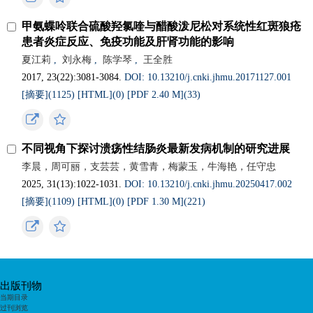
甲氨蝶呤联合硫酸羟氯喹与醋酸泼尼松对系统性红斑狼疮
患者炎症反应、免疫功能及肝肾功能的影响
夏江莉
,
刘永梅
,
陈学琴
,
王全胜
2017, 23(22):3081-3084.
DOI: 10.13210/j.cnki.jhmu.20171127.001
[摘要](1125)
[HTML](0)
[PDF 2.40 M](33)
不同视角下探讨溃疡性结肠炎最新发病机制的研究进展
李晨，周可丽，支芸芸，黄雪青，梅蒙玉，牛海艳，任守忠
2025, 31(13):1022-1031.
DOI: 10.13210/j.cnki.jhmu.20250417.002
[摘要](1109)
[HTML](0)
[PDF 1.30 M](221)
出版刊物
当期目录
过刊浏览