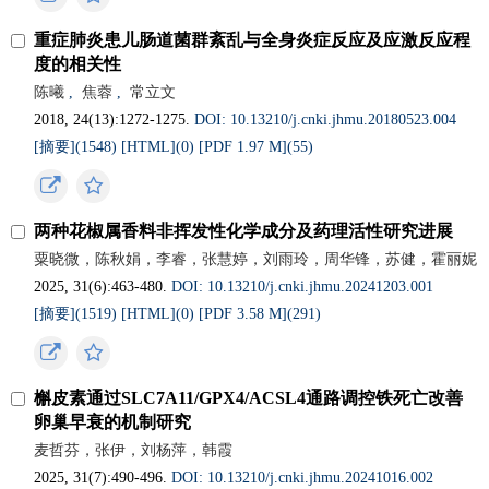
重症肺炎患儿肠道菌群紊乱与全身炎症反应及应激反应程
度的相关性
陈曦
,
焦蓉
,
常立文
2018, 24(13):1272-1275.
DOI: 10.13210/j.cnki.jhmu.20180523.004
[摘要](1548)
[HTML](0)
[PDF 1.97 M](55)
两种花椒属香料非挥发性化学成分及药理活性研究进展
粟晓微，陈秋娟，李睿，张慧婷，刘雨玲，周华锋，苏健，霍丽妮
2025, 31(6):463-480.
DOI: 10.13210/j.cnki.jhmu.20241203.001
[摘要](1519)
[HTML](0)
[PDF 3.58 M](291)
槲皮素通过SLC7A11/GPX4/ACSL4通路调控铁死亡改善
卵巢早衰的机制研究
麦哲芬，张伊，刘杨萍，韩霞
2025, 31(7):490-496.
DOI: 10.13210/j.cnki.jhmu.20241016.002