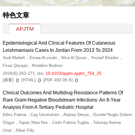
特色文章
APJTM
Epidemiological And Clinical Features Of Cutaneous
Leishmaniasis Cases In Jordan From 2013 To 2024
Sudi Maiteh，Esraa Al-zoubi，Mira Al Qousi，Yousef Khader，
Firas Qarqaz，Khaldon Bodoor
2026(6):262-271
, doi:
10.4103/apjtm.apjtm_754_25
[摘要]
(
)
[HTML]
(
)
[PDF 492.05 K]
(
)
Clinical Outcomes And Multidrug Resistance Patterns Of
Rare Gram-Negative Bloodstream Infections: An 8-Year
Analysis From A Tertiary Pediatric Hospital
Kilinc Fatma，Cay Ummuhan，Alabaz Derya，Gunde?lioglu Ozlem
Ozgur，Tapac Nisa Nur，Cetin Fatma Tugba，Tolunay Asena
Unal，Kibar Filiz