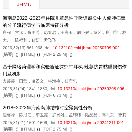
JHMU
海南岛2022~2023年住院儿童急性呼吸道感染中人偏肺病毒
的分子流行病学与临床特征分析
唐程，常猛，肖美芳，彭箬岩，王高玉，胡小媛，黄艺，唐川宁，林
大川，陈福和，靳妍，尹飞飞
2026,32(13):961-968
, doi:
10.13210/j.cnki.jhmu.20250709.002
[摘要]
(
)
[HTML]
(
)
[PDF 2.25 M]
(
)
基于网络药理学和实验验证探究牛耳枫‑辣蓼抗胃黏膜损伤作
用及机制
支芸芸，田莹，凌乙文，牛海艳，任守忠
2025,31(24):1841-1850
, doi:
10.13210/j.cnki.jhmu.20250208.006
[摘要]
(
)
[HTML]
(
)
[PDF 6.73 M]
(
)
2018~2022年海南岛肺结核时空聚集性分析
崔馨禄，陈成江，李卫霞，罗兴雄，孟纬纬，陆晶晶，高志东，曹莉
2025,31(21):1601-1609
, doi:
10.13210/j.cnki.jhmu.20241211.001
[摘要]
(
)
[HTML]
(
)
[PDF 2.75 M]
(
)