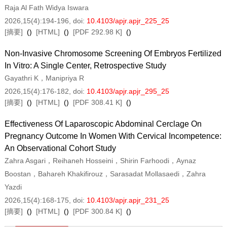
Raja Al Fath Widya Iswara
2026,15(4):194-196
, doi:
10.4103/apjr.apjr_225_25
[摘要]
(
)
[HTML]
(
)
[PDF 292.98 K]
(
)
Non-Invasive Chromosome Screening Of Embryos Fertilized
In Vitro: A Single Center, Retrospective Study
Gayathri K，Manipriya R
2026,15(4):176-182
, doi:
10.4103/apjr.apjr_295_25
[摘要]
(
)
[HTML]
(
)
[PDF 308.41 K]
(
)
Effectiveness Of Laparoscopic Abdominal Cerclage On
Pregnancy Outcome In Women With Cervical Incompetence:
An Observational Cohort Study
Zahra Asgari，Reihaneh Hosseini，Shirin Farhoodi，Aynaz
Boostan，Bahareh Khakifirouz，Sarasadat Mollasaedi，Zahra
Yazdi
2026,15(4):168-175
, doi:
10.4103/apjr.apjr_231_25
[摘要]
(
)
[HTML]
(
)
[PDF 300.84 K]
(
)