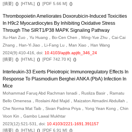
[摘要]
(
)
[HTML]
(
)
[PDF 5.66 M]
(
)
Thrombopoietin Ameliorates Doxorubicin-Induced Toxicities
In H9c2 Myocardiocytes By Inhibiting Oxidative Stress
Through The SIRT1/p38 MAPK Signaling Pathway
Xu-Han Zuo，Yu Huang，Bo-Cen Chen，Ming-Yue Zhu，Cai-Cai
Zhang，Han-Yi Jiao，Li-Fang Lu，Man Xiao，Han Wang
2024(9):410-416
, doi:
10.4103/apjtb.apjtb_346_24
[摘要]
(
)
[HTML]
(
)
[PDF 742.70 K]
(
)
Interleukin-33 Exerts Pleiotropic Immunoregulatory Effects In
Response To
Plasmodium Berghei
ANKA (PbA) Infection In
Mice
Mohammad Faruq Abd Rachman Isnadi，Rusliza Basir，Ramatu
Bello Omenesa，Roslaini Abd Majid，Maizaton Atmadini Abdullah，
Che Norma Mat Taib，Sivan Padma Priya，Yong Yean Kong，Chin
Voon Kin，Gambo Lawal Mukhtar
2023(12):521-531
, doi:
10.4103/2221-1691.391157
[摘要]
(
)
[HTML]
(
)
[PDF 6.91 M]
(
)