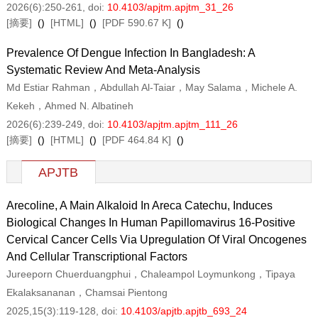
2026(6):250-261
, doi:
10.4103/apjtm.apjtm_31_26
[摘要]
(
)
[HTML]
(
)
[PDF 590.67 K]
(
)
Prevalence Of Dengue Infection In Bangladesh: A
Systematic Review And Meta-Analysis
Md Estiar Rahman，Abdullah Al-Taiar，May Salama，Michele A.
Kekeh，Ahmed N. Albatineh
2026(6):239-249
, doi:
10.4103/apjtm.apjtm_111_26
[摘要]
(
)
[HTML]
(
)
[PDF 464.84 K]
(
)
APJTB
Arecoline, A Main Alkaloid In
Areca Catechu
, Induces
Biological Changes In Human Papillomavirus 16-Positive
Cervical Cancer Cells
Via
Upregulation Of Viral Oncogenes
And Cellular Transcriptional Factors
Jureeporn Chuerduangphui，Chaleampol Loymunkong，Tipaya
Ekalaksananan，Chamsai Pientong
2025,15(3):119-128
, doi:
10.4103/apjtb.apjtb_693_24