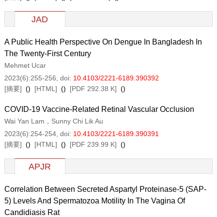
JAD
A Public Health Perspective On Dengue In Bangladesh In
The Twenty-First Century
Mehmet Ucar
2023(6):255-256
, doi:
10.4103/2221-6189.390392
[摘要]
(
)
[HTML]
(
)
[PDF 292.38 K]
(
)
COVID-19 Vaccine-Related Retinal Vascular Occlusion
Wai Yan Lam，Sunny Chi Lik Au
2023(6):254-254
, doi:
10.4103/2221-6189.390391
[摘要]
(
)
[HTML]
(
)
[PDF 239.99 K]
(
)
APJR
Correlation Between Secreted Aspartyl Proteinase-5 (SAP-
5) Levels And Spermatozoa Motility In The Vagina Of
Candidiasis Rat