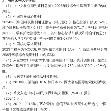
1、海南医科大学学报
（1）《中文核心期刊要目总览》2023年版综合性医药卫生类的核心
期刊。
（2）中国科技核心期刊
2024年《中国科技期刊引证报告（核心版）》核心总被引频次1524，
核心影响因子数值为0.854，综合评价总分数值为71.7，学科影响指标
为0.53，学科扩散指标为7.36。其中核心总被引频次和综合评价总分
在“医药大学学报”类期刊中分别排名第3位和第4位。
（3）中国核心学术期刊
2023年被评为“RCCSE 中国权威学术期刊（A＋）”。综合评价得分在
258种医学综合类期刊中排名第5位。
（4）入选2023《中国学术期刊影响因子年报》统计源期刊，在211
种综合性医药卫生类期刊中，影响因子为1.769，排名第9位，位列Q1
区。
（5）入选第6届中国精品科技期刊。
（6）2018年，被瑞典DOAJ和日本JST两大著名国际检索数据库收
录。
（7）首次入选《科技期刊世界影响力指数（WJCI）报告
（2024）》。
（8）2017、2018年，两次荣获由教育部科技发展中心评选的“中国
科技论文在线优秀期刊一等奖”。