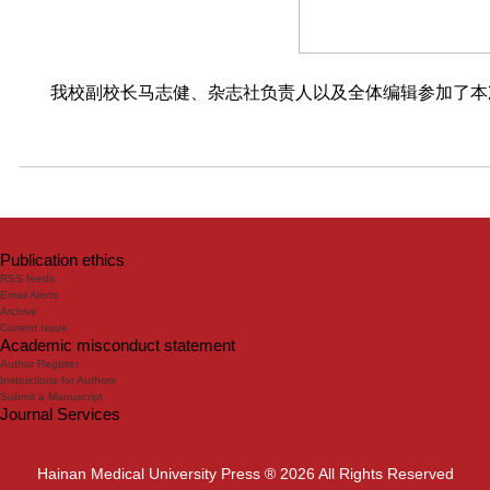
我校副校长马志健、杂志社负责人以及全体编辑参加了本
Publication ethics
RSS feeds
Email Alerts
Archive
Current Issue
Academic misconduct statement
Author Register
Instructions for Authors
Submit a Manuscript
Journal Services
Hainan Medical University Press ® 2026 All Rights Reserved